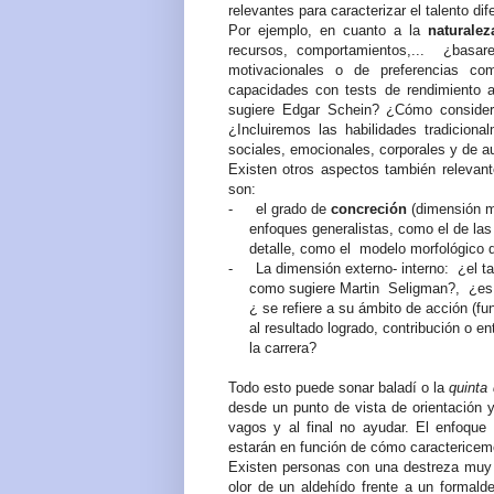
relevantes para caracterizar el talento d
Por ejemplo, en cuanto a la
naturale
recursos,
comportamientos,...
¿basar
motivacionales o de preferencias co
capacidades con tests de rendimiento a
sugiere Edgar Schein? ¿Cómo consider
¿Incluiremos las habilidades tradicion
sociales, emocionales, corporales y de 
Existen otros aspectos también relevant
son:
-
el grado de
concreción
(dimensión mo
enfoques generalistas, como el de las 
detalle, como el
modelo morfológico
-
La dimensión externo- interno:
¿el ta
como sugiere Martin
Seligman?,
¿es
¿ se refiere a su ámbito de acción (f
al resultado logrado, contribución o e
la carrera?
Todo esto puede sonar baladí o la
quinta
desde un punto de vista de orientación 
vagos y al final no ayudar. El enfoque
estarán en función de cómo caractericemo
Existen personas con una destreza muy s
olor de un aldehído frente a un formalde