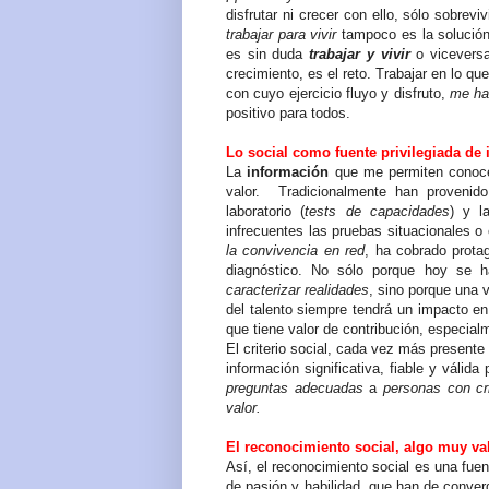
disfrutar ni crecer con ello, sólo sobrevi
trabajar para vivir
tampoco es la solución
es sin duda
trabajar y vivir
o viceversa
crecimiento, es el reto.
Trabajar en lo qu
con cuyo ejercicio fluyo y disfruto,
me ha
positivo para todos.
Lo social como fuente privilegiada de
La
información
que me permiten conoce
valor.
Tradicionalmente han provenido
laboratorio (
tests de capacidades
) y l
infrecuentes las pruebas situacionales
o 
la convivencia en red
, ha cobrado prota
diagnóstico. No sólo porque hoy se h
caracterizar realidades
, sino porque una v
del talento siempre tendrá un impacto en 
que tiene valor de contribución, especial
El criterio social, cada vez más presente
información significativa, fiable y válid
preguntas adecuadas
a
personas con cri
valor.
El reconocimiento social, algo muy v
Así, el reconocimiento social es una fuent
de pasión y habilidad, que han de converg