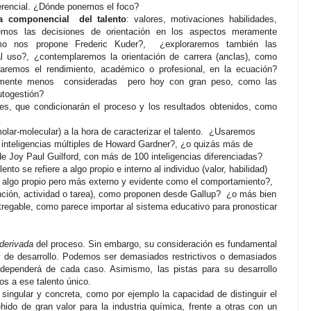
iferencial. ¿Dónde ponemos el foco?
za componencial
del talento
: valores, motivaciones habilidades,
emos las decisiones de orientación en los aspectos meramente
mo nos propone Frederic Kuder?,
¿exploraremos también las
l uso?, ¿contemplaremos la orientación de carrera (anclas), como
aremos el rendimiento,
académico o profesional, en la ecuación?
almente menos
consideradas
pero hoy con gran peso, como las
autogestión?
es, que condicionarán el proceso y los resultados obtenidos, como
lar-molecular) a la hora de caracterizar el talento.
¿Usaremos
inteligencias múltiples
de
Howard
Gardner?, ¿o quizás más de
 de
Joy Paul
Guilford,
con más de 100 inteligencias diferenciadas?
lento se refiere a algo propio e interno al individuo (valor, habilidad)
 algo propio pero más externo y evidente como el comportamiento?,
unción, actividad o tarea), como proponen desde Gallup?
¿o más bien
ntregable, como parece importar al sistema educativo para pronosticar
 derivada
del proceso. Sin embargo, su consideración es fundamental
y de desarrollo. Podemos ser demasiados restrictivos o demasiados
 dependerá de cada caso. Asimismo, las pistas para su desarrollo
s a ese talento único.
ingular y concreta, como por ejemplo la capacidad de distinguir el
hido de gran valor para la industria química, frente a otras con un