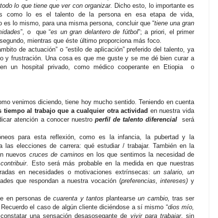
 todo lo que tiene que ver con organizar.
Dicho esto, lo importante es
os como lo es el talento de la persona en esa etapa de vida,
 es lo mismo, para una misma persona, concluir que
“
tiene una gran
midades
”, o
que “
es un gran delantero de fútbol
”; a priori, el primer
 segundo, mientras que éste último proporciona más foco.
mbito de actuación” o “estilo de aplicación” preferido del talento, ya
ito y frustración. Una cosa es que me guste y se me dé bien curar a
en un hospital privado,
como médico
cooperante
en Etiopia o
 como venimos diciendo, tiene hoy mucho sentido. Teniendo en cuenta
iempo al trabajo que a cualquier otra actividad
en nuestra vida
edicar atención a conocer nuestro
perfil de talento diferencial
será
neos para esta reflexión, como es la infancia, la pubertad y la
las elecciones de carrera: qué estudiar / trabajar. También en la
on nuevos
cruces de caminos
en los que sentimos la necesidad de
contribuir
.
Esto será más probable en la medida en que nuestras
iradas en necesidades o motivaciones extrínsecas:
un salario, un
idades que respondan a nuestra vocación (
preferencias, intereses)
y
nte en personas de
cuarenta y tantos
plantearse
un cambio,
tras ser
 Recuerdo el caso de algún cliente diciéndose a sí mismo “
dios mío,
l constatar una sensación desasosegante de
vivir para trabajar
, sin