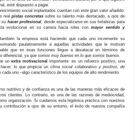
nal, esté dispuesto a pagar.
nocimiento social implantados cuentan con este gran valor añadido:
o real
pistas concretas
sobre su talento más destacado, a ojos de
o su
hacer profesional
, desde especializarse en sus fortalezas para
asta evolucionar en su carrera hacia roles con
mayor sentido y
 también la empresa está haciendo que cada uno incremente su
oximando paulatinamente a aquellas actividades que le motivan
able que en esas funciones llegue a desatacar en términos de
to diferencial, ya que
somos muy buenos en lo que somos buenos
.
one un
extra motivacional
importante: es un refuerzo positivo, una
 hacer, lo que propicia un
clima social colaborativo y positivo, de
e cada uno –algo característico de los equipos de alto rendimiento.
rno nutritivo y de confianza es una de las maneras más eficaces de
tros clientes. Lo contrario, es una de las razones de mediocridad,
omo organización. Si cuidamos esta higiénica práctica con nuestros
u contribución a ojos de su entorno, el éxito de nuestra compañía