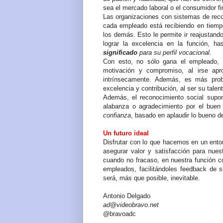
sea el mercado laboral o el consumidor fi
Las organizaciones con sistemas de reco
cada empleado está recibiendo en tiemp
los demás. Esto le permite ir reajustand
lograr la excelencia en la función, h
significado
para
su perfil vocacional.
Con esto,
no sólo gana el empleado,
motivación y compromiso, al irse apr
intrínsecamente. Además, es más prob
excelencia y contribución, al ser su talen
Además,
el reconocimiento social sup
alabanza o agradecimiento por el buen
confianza
, basado en aplaudir lo bueno d
Un futuro ideal
Disfrutar con lo que hacemos en un ento
asegurar valor y satisfacción para nues
cuando no fracaso, en nuestra función c
empleados, facilitándoles feedback de s
será, más que posible, inevitable.
Antonio Delgado
ad@videobravo.net
@bravoadc