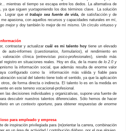
vir... mientras el tiempo se escapa entre los dedos. La alternativa de
, ya que siguen yuxtaponiendo los dos términos clave.
La solución
.
Lograr que el
trabajo sea fuente de vida,
de satisfacción y de
e me apasiona, con aquellos recursos y capacidades naturales en mí,
go mejor
y doy también lo mejor de mí mismo. Un círculo virtuoso y
 información
r, contrastar y actualizar
cuál es mi talento hoy
tiene un elevado
 de auto-informes (
cuestionarios, formularios
), el rendimiento en
a valoración clínica (
entrevistas psico-profesionales
), siendo más
el registro en situaciones reales. Hoy en día, de la mano de
lo 2.0 y
gonismo la información social, que además resulta de enorme valor
aya configurado como la
información más válida y fiable para
aloración social del talento tiene todo el sentido, ya que la aplicación
otros, de forma directa o indirecta. El talento lo es en la medida en
mente en este terreno vocacional-profesional.
 en las decisiones individuales y organizativas, supone una fuente de
a para descubrir nuestros talentos diferenciales. Sólo hemos de hacer
terio
en un
contexto oportuno
, para obtener
respuestas de enorme
alioso para empleado y empresa
e de inspiración privilegiada para (re)orientar la carrera, combinación
er en un área de actividad / contribución diáfano, por el que alguien,