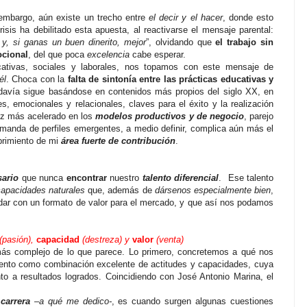
embargo, aún existe un trecho entre
el decir y el hacer
, donde esto
isis ha debilitado esta apuesta, al reactivarse el mensaje parental:
y, si ganas un buen dinerito, mejor
”, olvidando que
el trabajo sin
ocional
, del que poca
excelencia
cabe esperar.
cativas, sociales y laborales, nos topamos con este mensaje de
él
. Choca con la
falta de sintonía entre las prácticas educativas y
davía sigue basándose en contenidos más propios del siglo XX, en
es, emocionales y relacionales, claves para el éxito y la realización
z más acelerado en los
modelos productivos y de negocio
, parejo
emanda de perfiles emergentes, a medio definir, complica aún más el
brimiento de mi
área fuerte de contribución
.
sario
que nunca
encontrar
nuestro
talento diferencial
.
Ese talento
capacidades naturales
que, además de
dársenos especialmente bien
,
dar con
un formato de valor para el mercado, y que así nos podamos
(pasión),
capacidad
(destreza)
y
valor
(venta)
más complejo de lo que parece. Lo primero, concretemos
a qué nos
alento como combinación excelente de actitudes y capacidades, cuya
to a resultados logrados.
Coincidiendo con José Antonio Marina, el
 carrera
–a qué me dedico-
, es cuando surgen algunas cuestiones