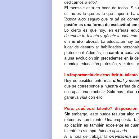
dedicarnos a
ello
?
El mensaje está en boca de todos. Sin 
último es lo que es lo que importa. La cr
“
busca algo seguro que te dé de comer 
pasión es una forma de esclavitud em
Lo cierto es que hoy, en esferas edu
descubre tu talento y gánate la vida con 
el mundo laboral
. La educación hoy to
lugar de desarrollar habilidades personal
profesional. Además, un
cambio
cada ve
a una evolución sin precedentes en la d
maridaje educación-profesión,
y el descu
La importancia de descubrir tu talento
Hoy es posiblemente más
difícil y nece
que se corresponde a nuestra esfera de
nos apasiona practicar. Sólo nos faltaría
ganar la vida
con ello.
Pero, ¿qué es el talento?: disposición
Sin embargo, esto puede resultar algo 
referimos con talento. Una propuesta: t
aplicación es también excelente en cuan
talento es siempre
talento aplicado
.
A la hora de trabajar la
orientación de