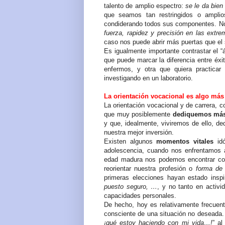
talento de amplio espectro:
se le da bien
que seamos tan restringidos o ampli
condiderando todos sus componentes. No
fuerza, rapidez y precisión en las extre
caso nos puede abrir más puertas que el
Es igualmente importante contrastar el “á
que puede marcar la diferencia entre éx
enfermos, y otra que quiera practicar 
investigando en un laboratorio.
La orientación vocacional es algo más
La orientación vocacional y de carrera,
que muy posiblemente
dediquemos más t
y que, idealmente, viviremos de ello, d
nuestra mejor inversión.
Existen algunos
momentos vitales
idó
adolescencia, cuando nos enfrentamos a 
edad madura nos podemos encontrar c
reorientar nuestra profesión o
forma de 
primeras elecciones hayan estado insp
puesto seguro, …
, y no tanto en activ
capacidades personales.
De hecho, hoy
es
relativamente frecue
consciente de una situación no deseada.
¡qué estoy haciendo con mi vida…!
” a