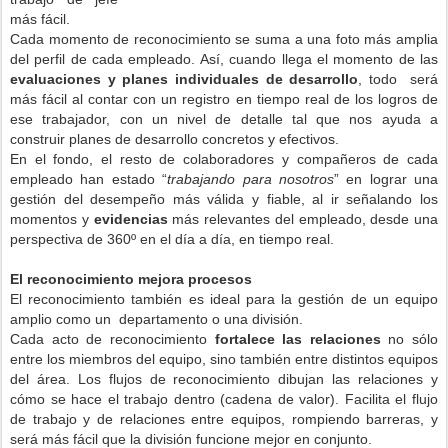
más fácil
.
Cada momento
de reconocimiento
se suma a
una foto más amplia
del perfil de cada empleado. A
sí, cuando
llega el momento de las
evaluaciones
y
planes individuales de desarrollo
, todo
será
más fácil al contar con un registro
en tiempo real de
los
logros de
ese trabajador, con un nivel de detalle tal que nos ayuda a
construir planes de desarrollo concretos y efectivos
.
En el fondo, el resto de colaboradores y compañeros de cada
empleado han estado “
trabajando para nosotros
” en lograr una
gestión del desempeño más válida y fiable, al ir señalando los
momentos y
evidencias
más relevantes del empleado, desde una
perspectiva de 360º en el día a día, en tiempo real.
El reconocimiento mejora procesos
El reconocimiento
también es ideal para
la gestión de un
equipo
amplio
como un
departamento o una división.
Cada acto
de reconocimiento
fortalece
las
relaciones
no sólo
entre
los miembros del equipo, sino también entre
distintos equipos
del área
.
Los flujos de reconocimiento dibujan l
as relaciones y
cómo
se hace el trabajo
dentro (cadena de valor).
Facilita
el flujo
de trabajo y de relaciones entre equipos
,
rompiendo barreras
,
y
será más fácil
que la división
funcione mejor en conjunto
.