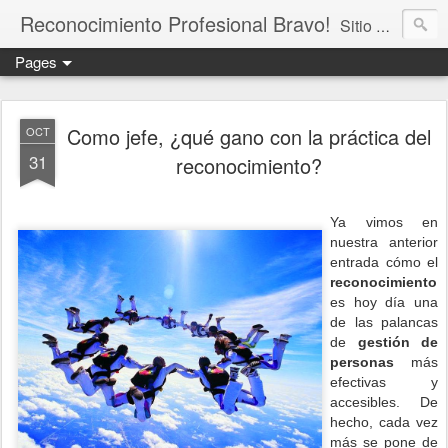
Reconocimiento Profesional Bravo!
Sitio dedicado a difundir la práctica del reconocimiento social en las organizaciones. Centrado en comprender su impacto en los objetivos estratégicos de la organización, en la gestión de personas y en los procesos de cambio. Promovemos el reconocimiento para incrementar el compromiso, impulsar el desarrollo del talento, mejorar el entorno laboral y contribuir en el logro de resultados.
Pages
Como jefe, ¿qué gano con la práctica del
OCT
31
reconocimiento?
Ya vimos en
nuestra anterior
entrada cómo el
reconocimiento
es hoy día una
de las palancas
de
gestión de
personas
más
efectivas y
accesibles.
De
hecho, cada vez
más se pone de