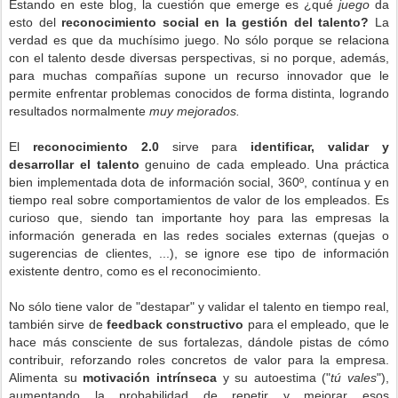
Estando en este blog, la cuestión que emerge es ¿qué
juego
da
esto del
reconocimiento social en la gestión del talento?
La
verdad es que da muchísimo juego. No sólo porque se relaciona
con el talento desde diversas perspectivas, si no porque, además,
para muchas compañías supone un recurso innovador que le
permite enfrentar problemas conocidos de forma distinta, logrando
resultados normalmente
muy mejorados.
El
reconocimiento 2.0
sirve para
identificar, validar y
desarrollar el talento
genuino de cada empleado. Una práctica
bien implementada dota de información social, 360º, contínua y en
tiempo real sobre comportamientos de valor de los empleados. Es
curioso que, siendo tan importante hoy para las empresas la
información generada en las redes
sociales externas
(quejas o
sugerencias de clientes, ...), se ignore ese tipo de información
existente dentro, como es el reconocimiento.
No sólo tiene valor de "destapar" y validar el talento en tiempo real,
también sirve de
feedback constructivo
para el empleado, que le
hace más consciente de sus fortalezas, dándole pistas de cómo
contribuir, reforzando roles concretos de valor para la empresa.
Alimenta su
motivación intrínseca
y su autoestima ("
tú vales
"),
aumentando la probabilidad de repetir y mejorar esos