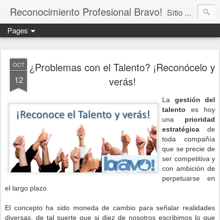
Reconocimiento Profesional Bravo!
Sitio dedicado a difundir la práctica del reconocimiento social en las organizaciones. Centrado en comprender su impacto en los objetivos estratégicos de la organización, en la gestión de personas y en los procesos de cambio. Promovemos el reconocimiento para incrementar el compromiso, impulsar el desarrollo del talento, mejorar el entorno laboral y contribuir en el logro de resultados.
Pages
¿Problemas con el Talento? ¡Reconócelo y
OCT
12
verás!
La
gestión del
talento
es hoy
una
prioridad
estratégica
de
toda compañía
que se precie de
ser competitiva y
con ambición de
perpetuarse en
el largo plazo.
El concepto ha sido moneda de cambio para señalar realidades
diversas, de tal suerte que si diez de nosotros escribimos lo que